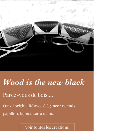
Wood is the new black
Parez-vous de bois....
Osez l'originalité avec élégance : noeuds
papillon, bijoux, sac à main....
Voir toutes les créations