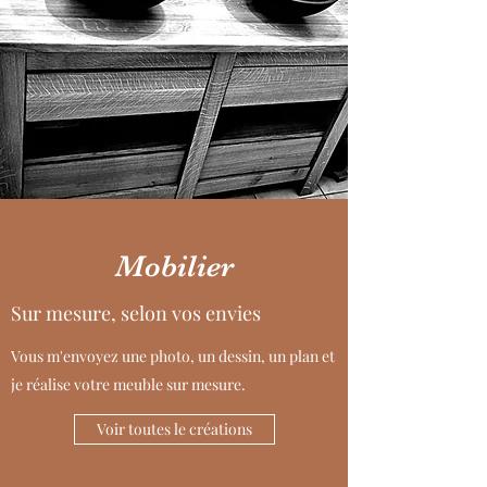
Mobilier
Sur mesure, selon vos envies
Vous m'envoyez une photo, un dessin, un plan et
je réalise votre meuble sur mesure.
Voir toutes le créations