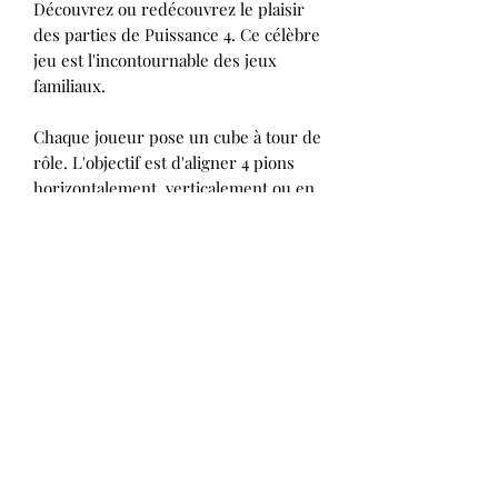
Découvrez ou redécouvrez le plaisir
des parties de Puissance 4. Ce célèbre
jeu est l'incontournable des jeux
familiaux.
Chaque joueur pose un cube à tour de
rôle. L'objectif est d'aligner 4 pions
horizontalement, verticalement ou en
diagonale. Le premier qui construit
une ligne gagne la partie.
Le Puissance 4 en bois est un jeu qui
stimule l'analyse et la stratégie. Il vous
faudra apprendre à prévoir le coup
d'après, pour tenter d'avoir une
longueur d'avance sur l'adversaire !
Dès 5 ans