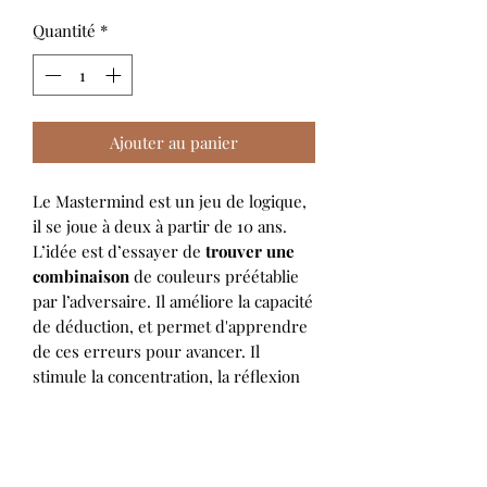
Quantité
*
Ajouter au panier
Le Mastermind est un jeu de logique,
il se joue à deux à partir de 10 ans.
L’idée est d’essayer de
trouver une
combinaison
de couleurs préétablie
par l’adversaire. Il améliore la capacité
de déduction, et permet d'apprendre
de ces erreurs pour avancer. Il
stimule la concentration, la réflexion
et la logique
Il est livré dans un pochon en tissu,
trois essences de bois ciré au choix :
chêne, frêne ou noyer.