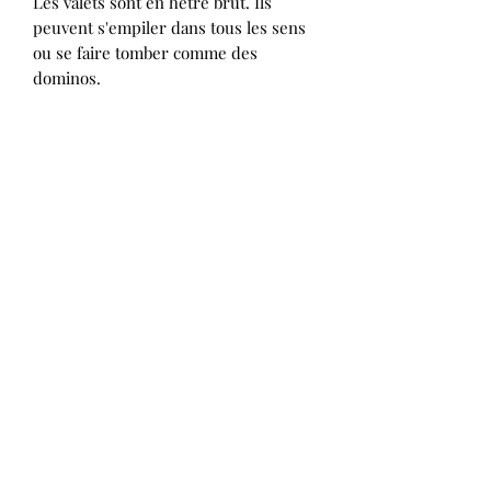
Les valets sont en hêtre brut. Ils
peuvent s'empiler dans tous les sens
ou se faire tomber comme des
dominos.
Les valets aideront votre enfant à
développer sa motricité fine, sa
dextérité, son imagination.
Pour toute la famille à partir de 12
mois.
Vendu par 10, 25 ou 50 dans un sac en
tissus.
De vous à bois